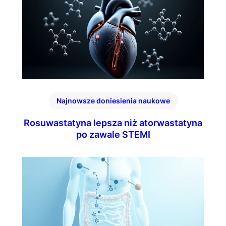
Najnowsze doniesienia naukowe
Rosuwastatyna lepsza niż atorwastatyna
po zawale STEMI