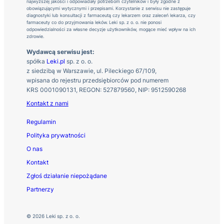
najwyższej jakości i odpowiadały potrzebom czytelników i były zgodne z
obowiązującymi wytycznymi i przepisami. Korzystanie z serwisu nie zastępuje
diagnostyki lub konsultacji z farmaceutą czy lekarzem oraz zaleceń lekarza, czy
farmaceuty co do przyjmowania leków. Leki sp. z o. o. nie ponosi
odpowiedzialności za własne decyzje użytkowników, mogące mieć wpływ na ich
zdrowie.
Wydawcą serwisu jest:
spółka
Leki.pl
sp. z o. o.
z siedzibą w Warszawie, ul. Pileckiego 67/109,
wpisana do rejestru przedsiębiorców pod numerem
KRS 0001090131, REGON: 527879560, NIP: 9512590268
Kontakt z nami
Regulamin
Polityka prywatności
O nas
Kontakt
Zgłoś działanie niepożądane
Partnerzy
© 2026 Leki sp. z o. o.