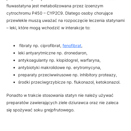
fluwastatyna jest metabolizowana przez izoenzym
cytrochromu P450 – CYP2C9. Dlatego osoby chorujące
przewlekle muszą uważać na rozpoczęcie leczenia statynami
– leki, które mogą wchodzić w interakcje to:
fibraty np. ciprofibrat,
fenofibrat
,
leki antyarytmiczne np. dronedaron,
antykoagulanty np. klopidogrel, warfaryna,
antybiotyki makrolidowe np. erytromycyna,
preparaty przeciwwirusowe np. inhibitory proteazy,
środki przeciwgrzybicze np. flukonazol, ketokonazol.
Ponadto w trakcie stosowania statyn nie należy używać
preparatów zawierających ziele dziurawca oraz nie zaleca
się spożywać soku grejpfrutowego.