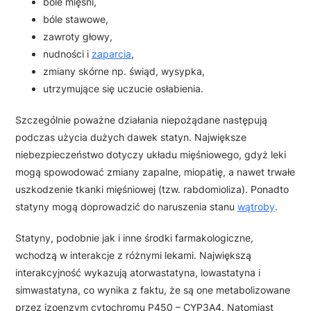
bóle mięśni,
bóle stawowe,
zawroty głowy,
nudności i
zaparcia
,
zmiany skórne np. świąd, wysypka,
utrzymujące się uczucie osłabienia.
Szczególnie poważne działania niepożądane następują
podczas użycia dużych dawek statyn. Największe
niebezpieczeństwo dotyczy układu mięśniowego, gdyż leki
mogą spowodować zmiany zapalne, miopatię, a nawet trwałe
uszkodzenie tkanki mięśniowej (tzw. rabdomioliza). Ponadto
statyny mogą doprowadzić do naruszenia stanu
wątroby
.
Statyny, podobnie jak i inne środki farmakologiczne,
wchodzą w interakcje z różnymi lekami. Największą
interakcyjność wykazują atorwastatyna, lowastatyna i
simwastatyna, co wynika z faktu, że są one metabolizowane
przez izoenzym cytochromu P450 – CYP3A4. Natomiast