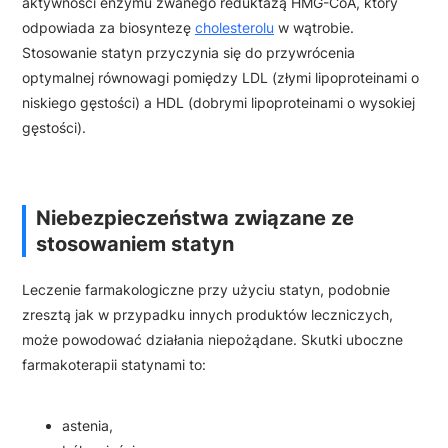
aktywności enzymu zwanego reduktazą HMG-CoA, który
odpowiada za biosyntezę
cholesterolu
w wątrobie.
Stosowanie statyn przyczynia się do przywrócenia
optymalnej równowagi pomiędzy LDL (złymi lipoproteinami o
niskiego gęstości) a HDL (dobrymi lipoproteinami o wysokiej
gęstości).
Niebezpieczeństwa związane ze
stosowaniem statyn
Leczenie farmakologiczne przy użyciu statyn, podobnie
zresztą jak w przypadku innych produktów leczniczych,
może powodować działania niepożądane. Skutki uboczne
farmakoterapii statynami to:
astenia,